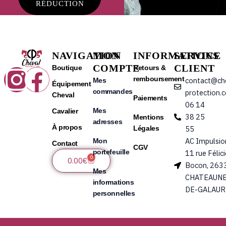
RÉDUCTION
NAVIGATION
MON
INFORMATIONS
SERVICE
COMPTE
CLIENT
Instagram
Facebook
Boutique
Retours &
remboursement
contact@ch
Mes
Équipement
commandes
protection.
Cheval
Paiements
06 14
Mes
Cavalier
38 25
Mentions
adresses
À propos
Légales
55
AC Impulsio
Mon
Contact
CGV
portefeuille
11 rue Félic
0
Panier
0.00
€
Bocon, 263
Mes
CHATEAUNE
informations
DE-GALAUR
personnelles