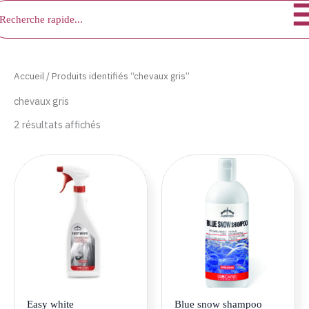
chercher
Aller
au
contenu
Accueil
/ Produits identifiés “chevaux gris”
chevaux gris
2 résultats affichés
Easy white
Blue snow shampoo