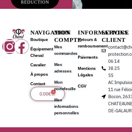
RÉDUCTION
NAVIGATION
MON
INFORMATIONS
SERVICE
COMPTE
CLIENT
Instagram
Facebook
Boutique
Retours &
remboursement
contact@ch
Mes
Équipement
commandes
protection.
Cheval
Paiements
06 14
Mes
Cavalier
38 25
Mentions
adresses
À propos
Légales
55
AC Impulsio
Mon
Contact
CGV
portefeuille
11 rue Félic
0
Panier
0.00
€
Bocon, 263
Mes
CHATEAUNE
informations
DE-GALAUR
personnelles