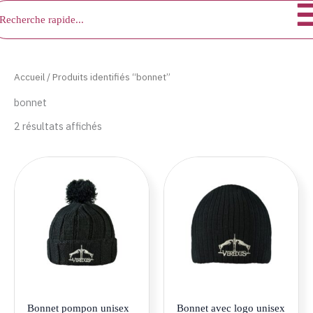
chercher
Aller
au
contenu
Accueil
/ Produits identifiés “bonnet”
bonnet
2 résultats affichés
Bonnet pompon unisex
Bonnet avec logo unisex