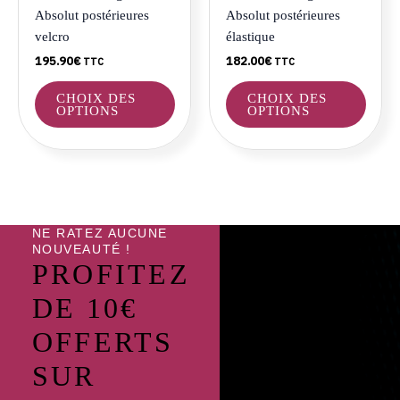
choisies
choisi
Absolut postérieures
Absolut postérieures
sur
sur
velcro
élastique
la
la
195.90
€
182.00
€
TTC
TTC
page
page
du
du
CHOIX DES
CHOIX DES
produit
produ
OPTIONS
OPTIONS
NE RATEZ AUCUNE
NOUVEAUTÉ !
PROFITEZ
DE 10€
OFFERTS
SUR