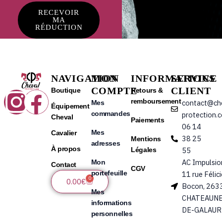
RECEVOIR
MA
RÉDUCTION
NAVIGATION
MON
INFORMATIONS
SERVICE
COMPTE
CLIENT
Instagram
Facebook
Boutique
Retours &
remboursement
contact@ch
Mes
Équipement
commandes
protection.
Cheval
Paiements
06 14
Mes
Cavalier
38 25
Mentions
adresses
À propos
Légales
55
AC Impulsio
Mon
Contact
CGV
portefeuille
11 rue Félic
0
Panier
0.00
€
Bocon, 263
Mes
CHATEAUNE
informations
DE-GALAUR
personnelles