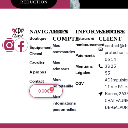
RÉDUCTION
NAVIGATION
MON
INFORMATIONS
SERVICE
COMPTE
CLIENT
Instagram
Facebook
Boutique
Retours &
remboursement
contact@ch
Mes
Équipement
commandes
protection.
Cheval
Paiements
06 14
Mes
Cavalier
38 25
Mentions
adresses
À propos
Légales
55
AC Impulsio
Mon
Contact
CGV
portefeuille
11 rue Félic
0
Panier
0.00
€
Bocon, 263
Mes
CHATEAUNE
informations
DE-GALAUR
personnelles