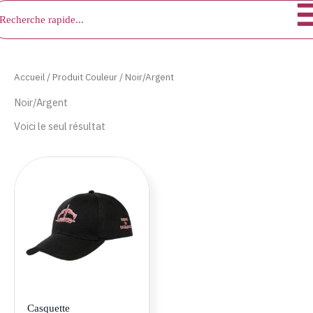
chercher
Aller
au
contenu
Accueil
/ Produit Couleur / Noir/Argent
Noir/Argent
Voici le seul résultat
Ce
produit
a
plusieurs
variations.
Les
options
peuvent
être
Casquette