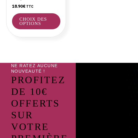
choisies
18.90
€
TTC
sur
la
CHOIX DES
page
OPTIONS
du
produit
NE RATEZ AUCUNE
NOUVEAUTÉ !
PROFITEZ
DE 10€
OFFERTS
SUR
VOTRE