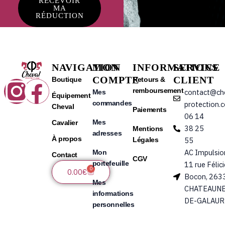
RECEVOIR
MA
RÉDUCTION
NAVIGATION
MON
INFORMATIONS
SERVICE
COMPTE
CLIENT
Instagram
Facebook
Boutique
Retours &
remboursement
contact@ch
Mes
Équipement
commandes
protection.
Cheval
Paiements
06 14
Mes
Cavalier
38 25
Mentions
adresses
À propos
Légales
55
AC Impulsio
Mon
Contact
CGV
portefeuille
11 rue Félic
0
Panier
0.00
€
Bocon, 263
Mes
CHATEAUNE
informations
DE-GALAUR
personnelles