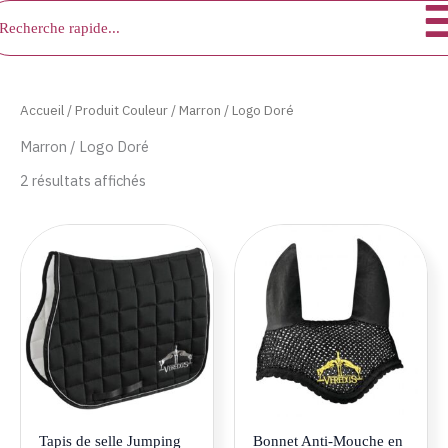
chercher
Aller
au
contenu
Accueil
/ Produit Couleur / Marron / Logo Doré
Marron / Logo Doré
2 résultats affichés
Ce
Ce
produit
produ
a
a
plusieurs
plusie
variations.
variat
Les
Les
options
optio
peuvent
peuve
être
être
Tapis de selle Jumping
Bonnet Anti-Mouche en