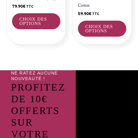
choisies
choisi
Coton
79.90
€
TTC
sur
sur
59.90
€
TTC
la
la
CHOIX DES
page
page
OPTIONS
CHOIX DES
du
du
OPTIONS
produit
produ
NE RATEZ AUCUNE
NOUVEAUTÉ !
PROFITEZ
DE 10€
OFFERTS
SUR
VOTRE