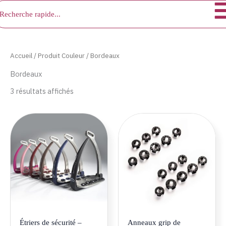
chercher
Aller
au
contenu
Accueil
/ Produit Couleur / Bordeaux
Bordeaux
3 résultats affichés
Ce
Ce
produit
produ
a
a
plusieurs
plusie
variations.
variat
Les
Les
options
optio
peuvent
peuve
être
être
Étriers de sécurité –
Anneaux grip de