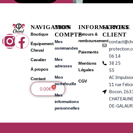
NAVIGATION
MON
INFORMATIONS
SERVICE
COMPTE
CLIENT
Instagram
Facebook
Boutique
Retours &
remboursement
contact@ch
Mes
Équipement
commandes
protection.
Cheval
Paiements
06 14
Mes
Cavalier
38 25
Mentions
adresses
À propos
Légales
55
AC Impulsio
Mon
Contact
CGV
portefeuille
11 rue Félic
0
Panier
0.00
€
Bocon, 263
Mes
CHATEAUNE
informations
DE-GALAUR
personnelles