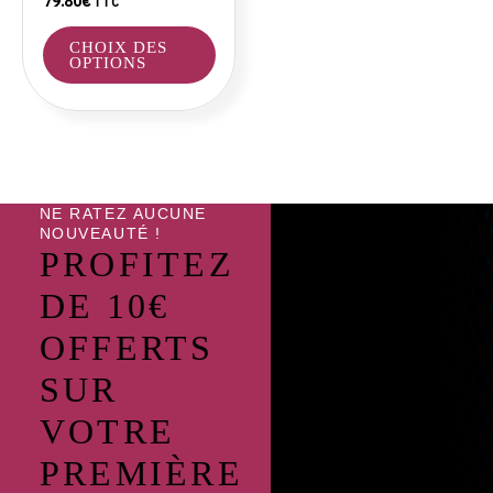
79.80
€
TTC
la
page
CHOIX DES
du
OPTIONS
produit
NE RATEZ AUCUNE
NOUVEAUTÉ !
PROFITEZ
DE 10€
OFFERTS
SUR
VOTRE
PREMIÈRE